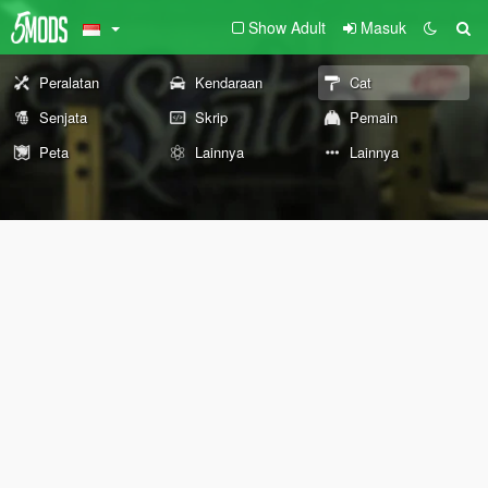
Show Adult
Masuk
Peralatan
Kendaraan
Cat
Senjata
Skrip
Pemain
Peta
Lainnya
Lainnya