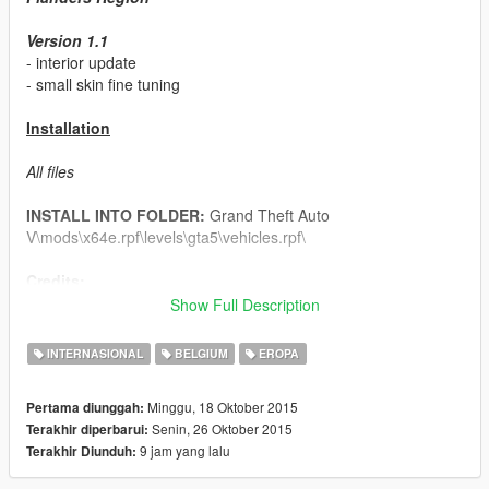
Version 1.1
- interior update
- small skin fine tuning
Installation
All files
INSTALL INTO FOLDER:
Grand Theft Auto
V\mods\x64e.rpf\levels\gta5\vehicles.rpf\
Credits:
Model : Rockstar Games
Show Full Description
UV map: israelsr
Skin design: Beflame
INTERNASIONAL
BELGIUM
EROPA
Minggu, 18 Oktober 2015
Pertama diunggah:
Senin, 26 Oktober 2015
Terakhir diperbarui:
9 jam yang lalu
Terakhir Diunduh: