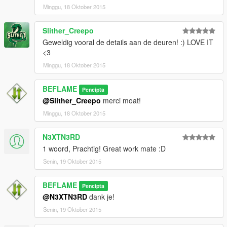
Minggu, 18 Oktober 2015
Slither_Creepo
Geweldig vooral de details aan de deuren! :) LOVE IT
<3
Minggu, 18 Oktober 2015
BEFLAME
Pencipta
@Slither_Creepo
merci moat!
Minggu, 18 Oktober 2015
N3XTN3RD
1 woord, Prachtig! Great work mate :D
Senin, 19 Oktober 2015
BEFLAME
Pencipta
@N3XTN3RD
dank je!
Senin, 19 Oktober 2015