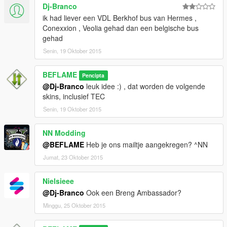
Dj-Branco
ik had liever een VDL Berkhof bus van Hermes ,
Conexxion , Veolia gehad dan een belgische bus
gehad
Senin, 19 Oktober 2015
BEFLAME
Pencipta
@Dj-Branco
leuk idee :) , dat worden de volgende
skins, inclusief TEC
Senin, 19 Oktober 2015
NN Modding
@BEFLAME
Heb je ons mailtje aangekregen? ^NN
Jumat, 23 Oktober 2015
Nielsieee
@Dj-Branco
Ook een Breng Ambassador?
Minggu, 25 Oktober 2015