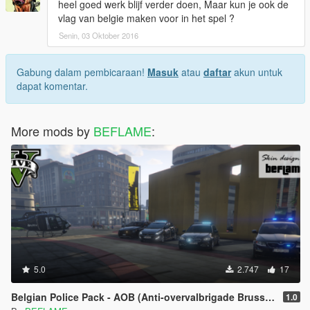
heel goed werk blijf verder doen, Maar kun je ook de
vlag van belgie maken voor in het spel ?
Senin, 03 Oktober 2016
Gabung dalam pembicaraan!
Masuk
atau
daftar
akun untuk
dapat komentar.
More mods by
BEFLAME
:
5.0
2.747
17
Belgian Police Pack - AOB (Anti-overvalbrigade Brussel)
1.0