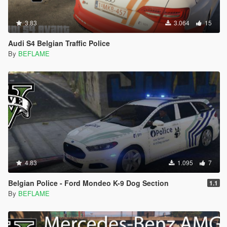
3.83
3.064
15
Audi S4 Belgian Traffic Police
By
BEFLAME
4.83
1.095
7
Belgian Police - Ford Mondeo K-9 Dog Section
1.1
By
BEFLAME