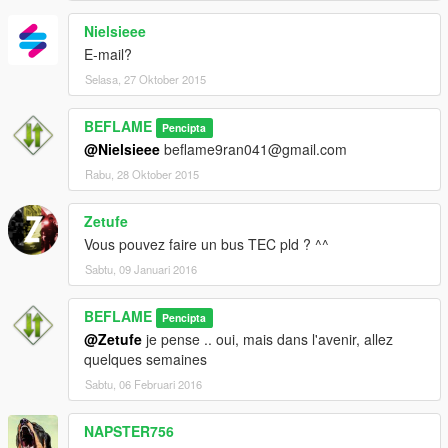
Nielsieee
E-mail?
Selasa, 27 Oktober 2015
BEFLAME
Pencipta
@Nielsieee
beflame9ran041@gmail.com
Rabu, 28 Oktober 2015
Zetufe
Vous pouvez faire un bus TEC pld ? ^^
Sabtu, 09 Januari 2016
BEFLAME
Pencipta
@Zetufe
je pense .. oui, mais dans l'avenir, allez
quelques semaines
Sabtu, 06 Februari 2016
NAPSTER756