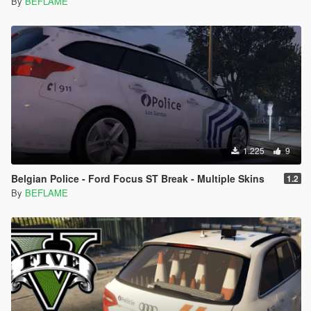
By
BEFLAME
1.225
9
Belgian Police - Ford Focus ST Break - Multiple Skins
1.2
By
BEFLAME