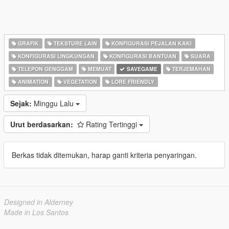
GRAFIK
TEKSTURE LAIN
KONFIGURASI PEJALAN KAKI
KONFIGURASI LINGKUNGAN
KONFIGURASI BANTUAN
SUARA
TELEPON GENGGAM
MEMUAT
SAVEGAME
TERJEMAHAN
ANIMATION
VEGETATION
LORE FRIENDLY
Sejak:
Minggu Lalu
Urut berdasarkan:
Rating Tertinggi
Berkas tidak ditemukan, harap ganti kriteria penyaringan.
Designed in Alderney
Made in Los Santos