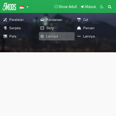
Show Adult
Masuk
Peralatan
Kendaraan
Cat
Senjata
Skrip
Pemain
Peta
Lainnya
Lainnya