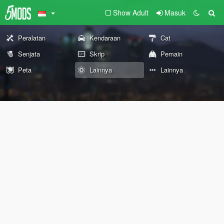
Show Adult
Masuk
Peralatan
Kendaraan
Cat
Senjata
Skrip
Pemain
Peta
Lainnya
Lainnya