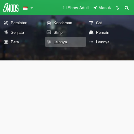
Show Adult
Masuk
Peralatan
Kendaraan
Cat
Senjata
Skrip
Pemain
Peta
Lainnya
Lainnya