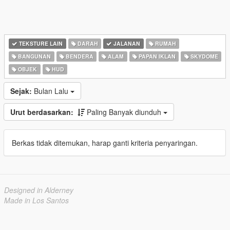
TEKSTURE LAIN
DARAH
JALANAN
RUMAH
BANGUNAN
BENDERA
ALAM
PAPAN IKLAN
SKYDOME
OBJEK
HUD
Sejak:
Bulan Lalu
Urut berdasarkan:
Paling Banyak diunduh
Berkas tidak ditemukan, harap ganti kriteria penyaringan.
Designed in Alderney
Made in Los Santos