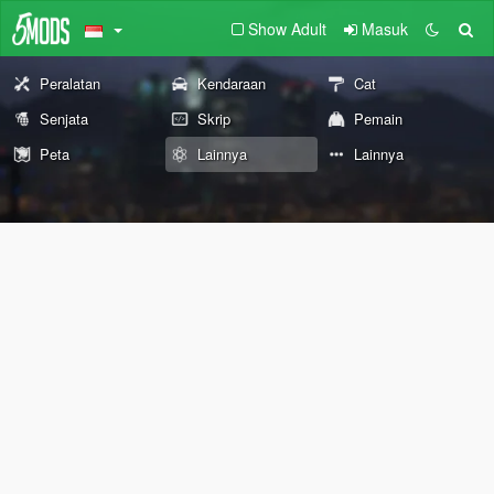
Show Adult
Masuk
Peralatan
Kendaraan
Cat
Senjata
Skrip
Pemain
Peta
Lainnya
Lainnya