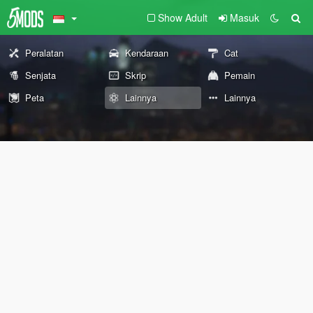
Show Adult
Masuk
Peralatan
Kendaraan
Cat
Senjata
Skrip
Pemain
Peta
Lainnya
Lainnya