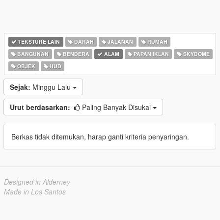
TEKSTURE LAIN
DARAH
JALANAN
RUMAH
BANGUNAN
BENDERA
ALAM
PAPAN IKLAN
SKYDOME
OBJEK
HUD
Sejak:
Minggu Lalu
Urut berdasarkan:
Paling Banyak Disukai
Berkas tidak ditemukan, harap ganti kriteria penyaringan.
Designed in Alderney
Made in Los Santos