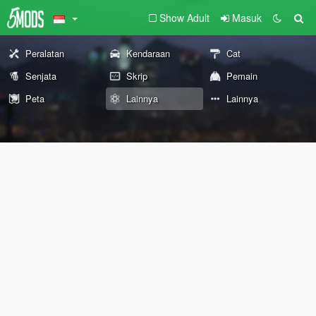
Show Adult
Masuk
Peralatan
Kendaraan
Cat
Senjata
Skrip
Pemain
Peta
Lainnya
Lainnya