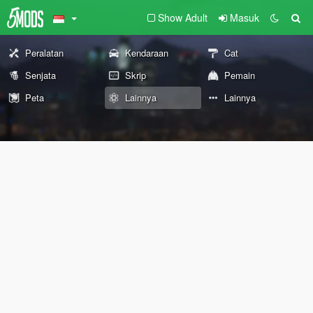
Show Adult
Masuk
Peralatan
Kendaraan
Cat
Senjata
Skrip
Pemain
Peta
Lainnya
Lainnya