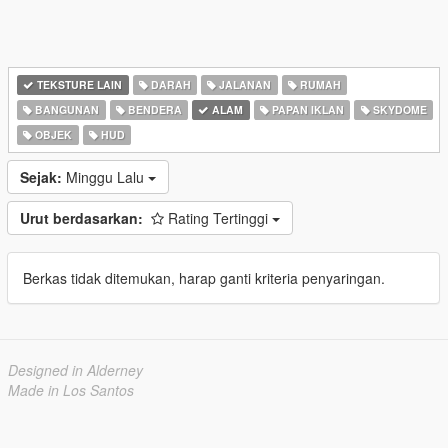
TEKSTURE LAIN
DARAH
JALANAN
RUMAH
BANGUNAN
BENDERA
ALAM
PAPAN IKLAN
SKYDOME
OBJEK
HUD
Sejak:
Minggu Lalu
Urut berdasarkan:
Rating Tertinggi
Berkas tidak ditemukan, harap ganti kriteria penyaringan.
Designed in Alderney
Made in Los Santos