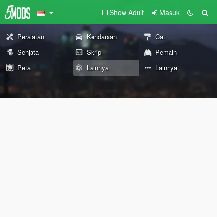
Show Adult
Masuk
Peralatan
Kendaraan
Cat
Senjata
Skrip
Pemain
Peta
Lainnya
Lainnya