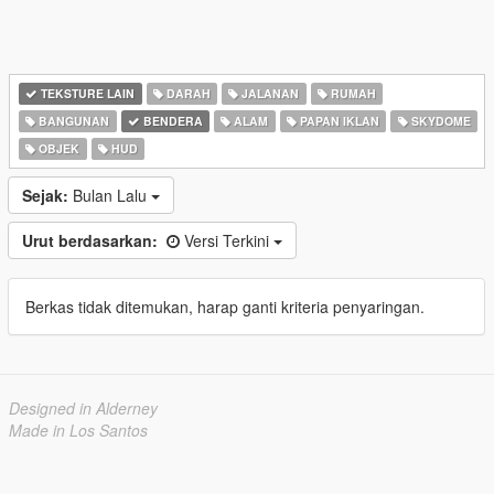
TEKSTURE LAIN
DARAH
JALANAN
RUMAH
BANGUNAN
BENDERA
ALAM
PAPAN IKLAN
SKYDOME
OBJEK
HUD
Sejak:
Bulan Lalu
Urut berdasarkan:
Versi Terkini
Berkas tidak ditemukan, harap ganti kriteria penyaringan.
Designed in Alderney
Made in Los Santos