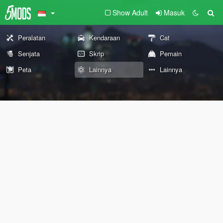
Show Adult
Masuk
Peralatan
Kendaraan
Cat
Senjata
Skrip
Pemain
Peta
Lainnya
Lainnya