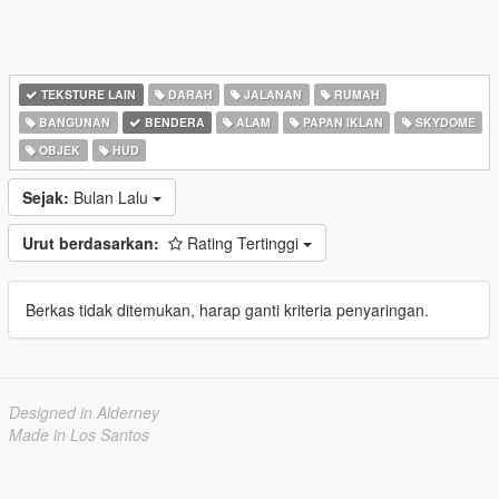
TEKSTURE LAIN
DARAH
JALANAN
RUMAH
BANGUNAN
BENDERA
ALAM
PAPAN IKLAN
SKYDOME
OBJEK
HUD
Sejak:
Bulan Lalu
Urut berdasarkan:
Rating Tertinggi
Berkas tidak ditemukan, harap ganti kriteria penyaringan.
Designed in Alderney
Made in Los Santos