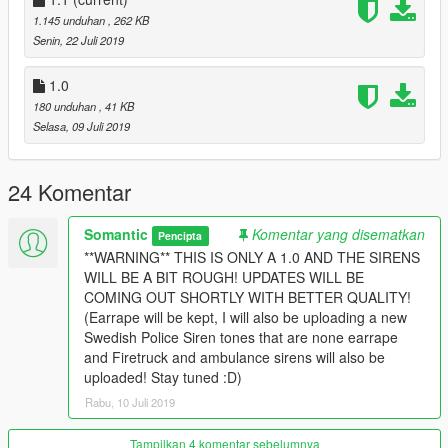
IF THERE IS ANY PROBLEM WITH THE SIRENS CONTACT
1.145 unduhan
, 262 KB
ME
Senin, 22 Juli 2019
[!] MAKE BACKUPS BEFORE INSTALLING [!]
1.0
180 unduhan
, 41 KB
*DO NOT REUPLOAD ANY OF THE SOUNDS, SIRENS, FILES,
Selasa, 09 Juli 2019
ETC WITHOUT MY PERMISSION!*
24 Komentar
Somantic
Komentar yang disematkan
Pencipta
**WARNING** THIS IS ONLY A 1.0 AND THE SIRENS
WILL BE A BIT ROUGH! UPDATES WILL BE
COMING OUT SHORTLY WITH BETTER QUALITY!
(Earrape will be kept, I will also be uploading a new
Swedish Police Siren tones that are none earrape
and Firetruck and ambulance sirens will also be
uploaded! Stay tuned :D)
Rabu, 10 Juli 2019
Tampilkan 4 komentar sebelumnya