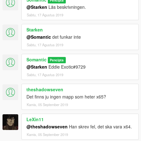
Pencipta
@Starken
Läs beskrivningen.
Sabtu, 17 Agustus 2019
Starken
@Somantic
det funkar inte
Sabtu, 17 Agustus 2019
Somantic
Pencipta
@Starken
Eddie Exotic#9729
Sabtu, 17 Agustus 2019
theshadowseven
Det finns ju ingen mapp som heter x65?
Kamis, 05 September 2019
LeXin11
@theshadowseven
Han skrev fel, det ska vara x64.
Kamis, 05 September 2019