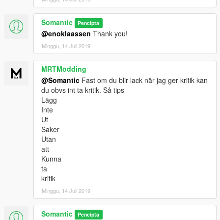
Somantic
Pencipta
@enoklaassen
Thank you!
Minggu, 14 Juli 2019
MRTModding
@Somantic
Fast om du blir lack när jag ger kritik kan
du obvs int ta kritik. Så tips
Lägg
Inte
Ut
Saker
Utan
att
Kunna
ta
kritik
Minggu, 14 Juli 2019
Somantic
Pencipta