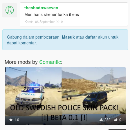
theshadowseven
Men hans sirener funka it ens
Kamis, 05 September 2019
Gabung dalam pembicaraan!
Masuk
atau
daftar
akun untuk
dapat komentar.
More mods by
Somantic
:
1.0
282
0