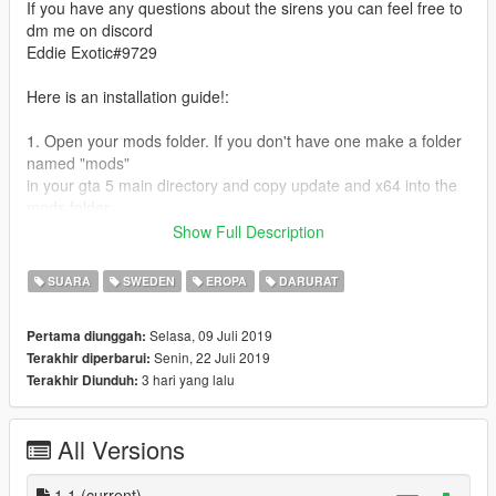
If you have any questions about the sirens you can feel free to
dm me on discord
Eddie Exotic#9729
Here is an installation guide!:
1. Open your mods folder. If you don't have one make a folder
named "mods"
in your gta 5 main directory and copy update and x64 into the
mods folder
2. Follow this path: mods/x65/audio/sfx/resident.rpf
Show Full Description
3. Make a new folder on your desktop named whatever.
4. Open up resident.rpf and left click on "vehicles.awc". Click on
SUARA
SWEDEN
EROPA
DARURAT
"Export open format" to your new created folder named
whatever.
Selasa, 09 Juli 2019
Pertama diunggah:
5. Copy the sounds in "Sirens" folder that came with the sirens.
Senin, 22 Juli 2019
Terakhir diperbarui:
6. Paste the sounds in the folder named vehicles in the folder
3 hari yang lalu
Terakhir Diunduh:
you named whatever.
7. Take the vehicle.oac that was included when you exported
the vehicles.awc and drop it in open IV again
All Versions
mods/x65/audio/sfx/resident.rpf
8. Start GTA 5 and enjoy!
1.1
(current)