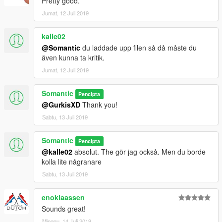
Pretty good.
Jumat, 12 Juli 2019
kalle02
@Somantic
du laddade upp filen så då måste du
även kunna ta kritik.
Jumat, 12 Juli 2019
Somantic
Pencipta
@GurkisXD
Thank you!
Sabtu, 13 Juli 2019
Somantic
Pencipta
@kalle02
absolut. The gör jag också. Men du borde
kolla lite någranare
Sabtu, 13 Juli 2019
enoklaassen
Sounds great!
Minggu, 14 Juli 2019