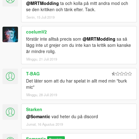
@MRTModding
ta och kolla på mitt andra mod och
se den kritiken och tänk efter. Tack.
Senin, 15 Juli 2019
coelumV2
förstår inte alltså precis som
@MRTModding
sa så
lägg inte ut grejer om du inte kan ta kritik som kanske
är mindre rolig.
Minggu, 21 Juli 2019
T-BAG
Det låter som att du har spelat in allt med min "burk
mic"
Minggu, 28 Juli 2019
Starken
@Somantic
vad heter du på discord
Jumat, 16 Agustus 2019
Somantic