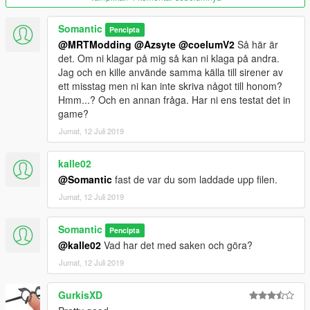
Somantic
Pencipta
@MRTModding
@Azsyte
@coelumV2
Så här är
det. Om ni klagar på mig så kan ni klaga på andra.
Jag och en kille använde samma källa till sirener av
ett misstag men ni kan inte skriva något till honom?
Hmm...? Och en annan fråga. Har ni ens testat det in
game?
Jumat, 12 Juli 2019
kalle02
@Somantic
fast de var du som laddade upp filen.
Jumat, 12 Juli 2019
Somantic
Pencipta
@kalle02
Vad har det med saken och göra?
Jumat, 12 Juli 2019
GurkisXD