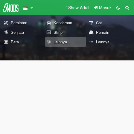
Show Adult
Masuk
Peralatan
Kendaraan
Cat
Senjata
Skrip
Pemain
Peta
Lainnya
Lainnya