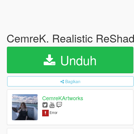
CemreK. Realistic ReShad
Unduh
Bagikan
CemreKArtworks