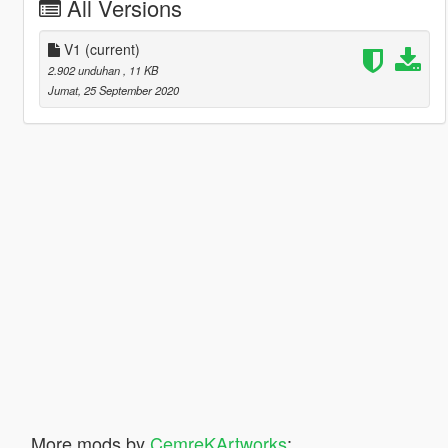
All Versions
V1
(current)
2.902 unduhan
, 11 KB
Jumat, 25 September 2020
More mods by
CemreKArtworks
: