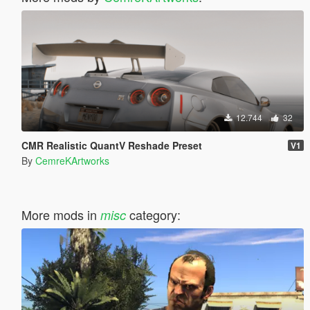
12.744
32
CMR Realistic QuantV Reshade Preset
V1
By
CemreKArtworks
More mods in
category:
misc