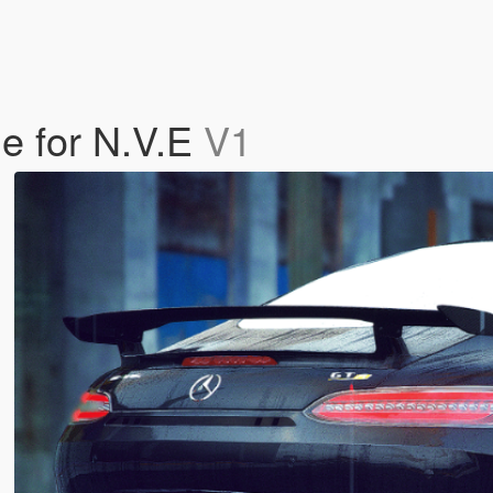
e for N.V.E
V1