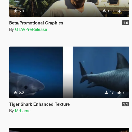
5.0
153
5
Beta/Promotional Graphics
1.0
By
GTAVPreRelease
5.0
43
7
Tiger Shark Enhanced Texture
1.1
By
MrLame