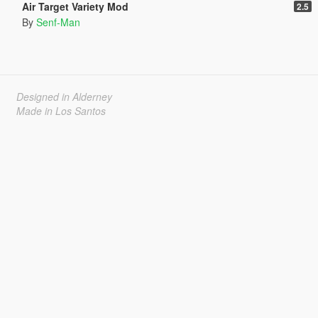
Air Target Variety Mod
2.5
By
Senf-Man
Designed in Alderney
Made in Los Santos