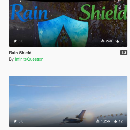
5.0
248
5
Rain Shield
1.3
By
InfiniteQuestion
5.0
1.256
12