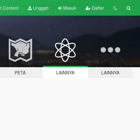
lt
Content
Unggah
Masuk
Daftar
PETA
LAINNYA
LAINNYA