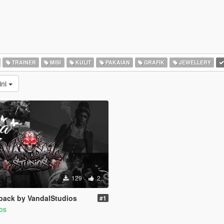
TRAINER
MISI
KULIT
PAKAIAN
GRAFIK
JEWELLERY
ini
129
2
pack by VandalStudios
#1
os