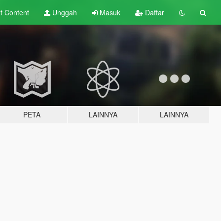
lt
Content
Unggah
Masuk
Daftar
PETA
LAINNYA
LAINNYA