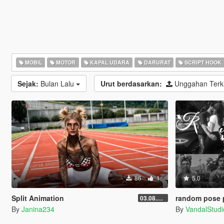
MOBIL
MOTOR
KAPAL UDARA
DARURAT
SCRIPT HOOK
Sejak:
Bulan Lalu
Urut berdasarkan:
Unggahan Terk
86
1
5.0
Split Animation
random pose 
03.08.2026
By
Janina234
By
VandalStudi