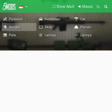
Show Adult
Masuk
Peralatan
Kendaraan
Cat
Senjata
Skrip
Pemain
Peta
Lainnya
Lainnya