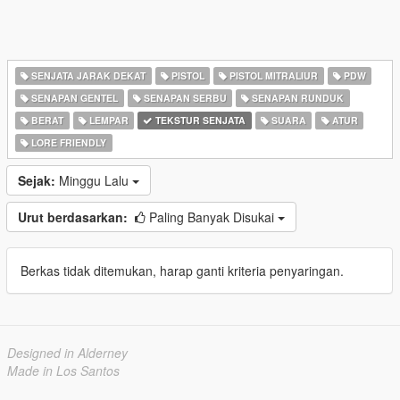
SENJATA JARAK DEKAT
PISTOL
PISTOL MITRALIUR
PDW
SENAPAN GENTEL
SENAPAN SERBU
SENAPAN RUNDUK
BERAT
LEMPAR
TEKSTUR SENJATA
SUARA
ATUR
LORE FRIENDLY
Sejak:
Minggu Lalu
Urut berdasarkan:
Paling Banyak Disukai
Berkas tidak ditemukan, harap ganti kriteria penyaringan.
Designed in Alderney
Made in Los Santos