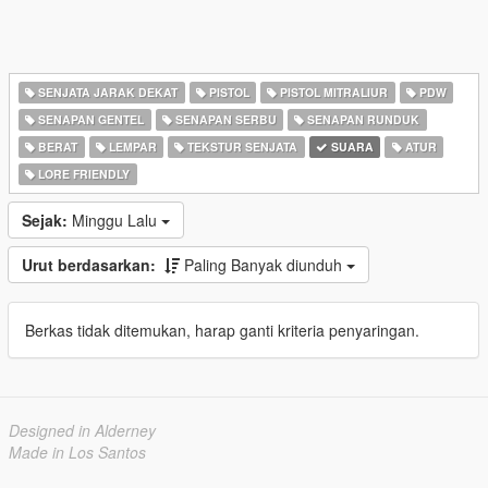
SENJATA JARAK DEKAT
PISTOL
PISTOL MITRALIUR
PDW
SENAPAN GENTEL
SENAPAN SERBU
SENAPAN RUNDUK
BERAT
LEMPAR
TEKSTUR SENJATA
SUARA
ATUR
LORE FRIENDLY
Sejak:
Minggu Lalu
Urut berdasarkan:
Paling Banyak diunduh
Berkas tidak ditemukan, harap ganti kriteria penyaringan.
Designed in Alderney
Made in Los Santos