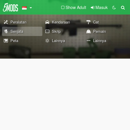
Show Adult
Masuk
Peralatan
Kendaraan
Cat
Senjata
Skrip
Pemain
Peta
Lainnya
Lainnya