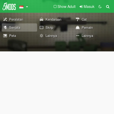
Show Adult
Masuk
Peralatan
Kendaraan
Cat
Senjata
Skrip
Pemain
Peta
Lainnya
Lainnya