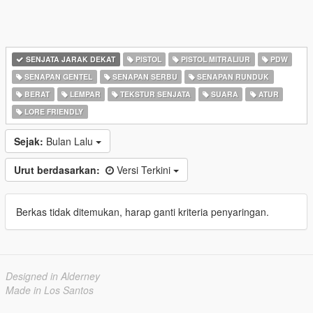
SENJATA JARAK DEKAT
PISTOL
PISTOL MITRALIUR
PDW
SENAPAN GENTEL
SENAPAN SERBU
SENAPAN RUNDUK
BERAT
LEMPAR
TEKSTUR SENJATA
SUARA
ATUR
LORE FRIENDLY
Sejak:
Bulan Lalu
Urut berdasarkan:
Versi Terkini
Berkas tidak ditemukan, harap ganti kriteria penyaringan.
Designed in Alderney
Made in Los Santos