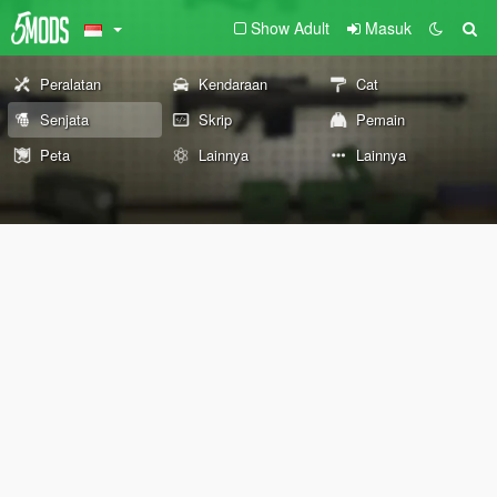
Show Adult
Masuk
Peralatan
Kendaraan
Cat
Senjata
Skrip
Pemain
Peta
Lainnya
Lainnya