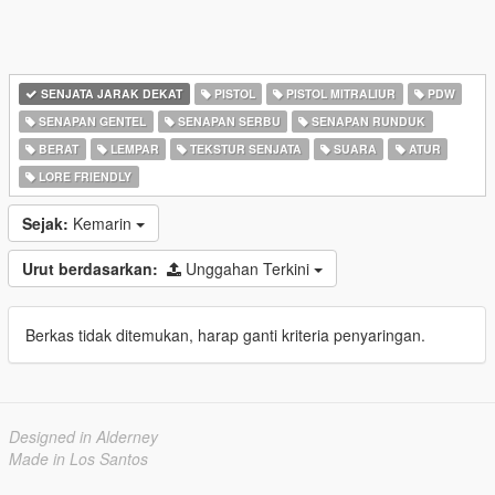
SENJATA JARAK DEKAT
PISTOL
PISTOL MITRALIUR
PDW
SENAPAN GENTEL
SENAPAN SERBU
SENAPAN RUNDUK
BERAT
LEMPAR
TEKSTUR SENJATA
SUARA
ATUR
LORE FRIENDLY
Sejak:
Kemarin
Urut berdasarkan:
Unggahan Terkini
Berkas tidak ditemukan, harap ganti kriteria penyaringan.
Designed in Alderney
Made in Los Santos