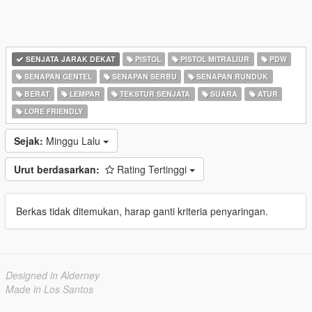
SENJATA JARAK DEKAT
PISTOL
PISTOL MITRALIUR
PDW
SENAPAN GENTEL
SENAPAN SERBU
SENAPAN RUNDUK
BERAT
LEMPAR
TEKSTUR SENJATA
SUARA
ATUR
LORE FRIENDLY
Sejak:
Minggu Lalu
Urut berdasarkan:
Rating Tertinggi
Berkas tidak ditemukan, harap ganti kriteria penyaringan.
Designed in Alderney
Made in Los Santos