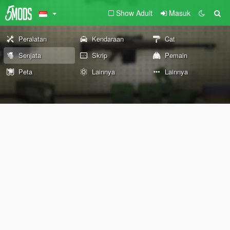
Show Adult
Masuk
Peralatan
Kendaraan
Cat
Senjata
Skrip
Pemain
Peta
Lainnya
Lainnya