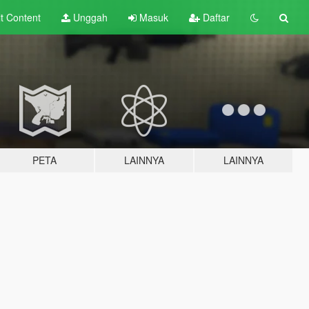
lt
Content
Unggah
Masuk
Daftar
PETA
LAINNYA
LAINNYA