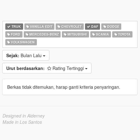
TRUK
VANILLA EDIT
CHEVROLET
DAF
DODGE
FORD
MERCEDES-BENZ
MITSUBISHI
SCANIA
TOYOTA
VOLKSWAGEN
Sejak:
Bulan Lalu
Urut berdasarkan:
Rating Tertinggi
Berkas tidak ditemukan, harap ganti kriteria penyaringan.
Designed in Alderney
Made in Los Santos