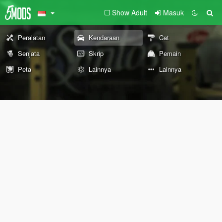
Show Adult
Masuk
Peralatan
Kendaraan
Cat
Senjata
Skrip
Pemain
Peta
Lainnya
Lainnya