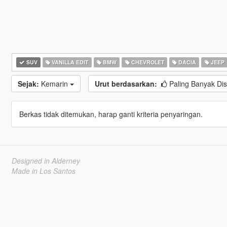
SUV
VANILLA EDIT
BMW
CHEVROLET
DACIA
JEEP
Sejak:
Kemarin
Urut berdasarkan:
Paling Banyak Di
Berkas tidak ditemukan, harap ganti kriteria penyaringan.
Designed in Alderney
Made in Los Santos