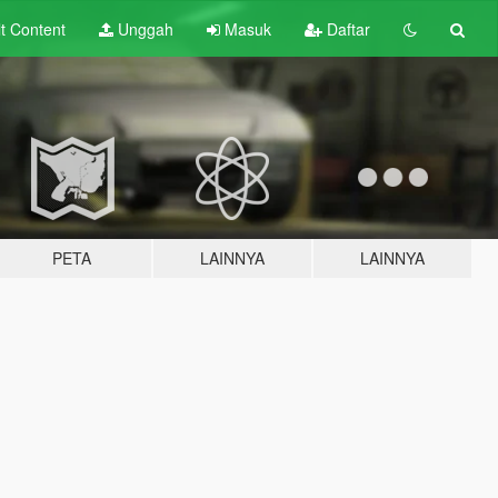
lt
Content
Unggah
Masuk
Daftar
PETA
LAINNYA
LAINNYA