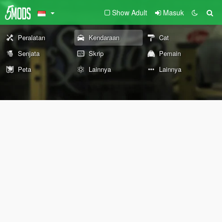
Show Adult
Masuk
Peralatan
Kendaraan
Cat
Senjata
Skrip
Pemain
Peta
Lainnya
Lainnya