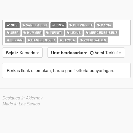
SUV
VANILLA EDIT
BMW
CHEVROLET
DACIA
JEEP
HUMMER
INFINITI
LEXUS
MERCEDES-BENZ
NISSAN
RANGE ROVER
TOYOTA
VOLKSWAGEN
Sejak:
Kemarin
Urut berdasarkan:
Versi Terkini
Berkas tidak ditemukan, harap ganti kriteria penyaringan.
Designed in Alderney
Made in Los Santos