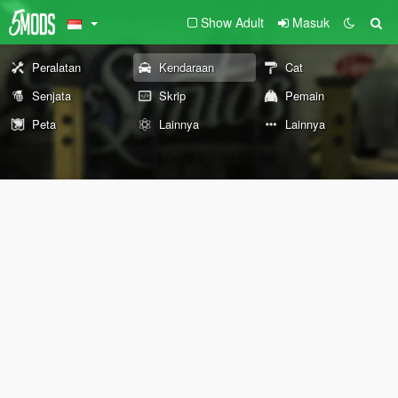
Show Adult
Masuk
Peralatan
Kendaraan
Cat
Senjata
Skrip
Pemain
Peta
Lainnya
Lainnya