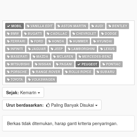
MOBIL
VANILLA EDIT
ASTON MARTIN
AUDI
BENTLEY
BMW
BUGATTI
CADILLAC
CHEVROLET
DODGE
FERRARI
FORD
HONDA
HUMMER
HYUNDAI
INFINITI
JAGUAR
JEEP
LAMBORGHINI
LEXUS
MASERATI
MAZDA
MCLAREN
MERCEDES-BENZ
MITSUBISHI
NISSAN
PAGANI
PEUGEOT
PONTIAC
PORSCHE
RANGE ROVER
ROLLS ROYCE
SUBARU
TOYOTA
VOLKSWAGEN
Sejak:
Kemarin
Urut berdasarkan:
Paling Banyak Disukai
Berkas tidak ditemukan, harap ganti kriteria penyaringan.