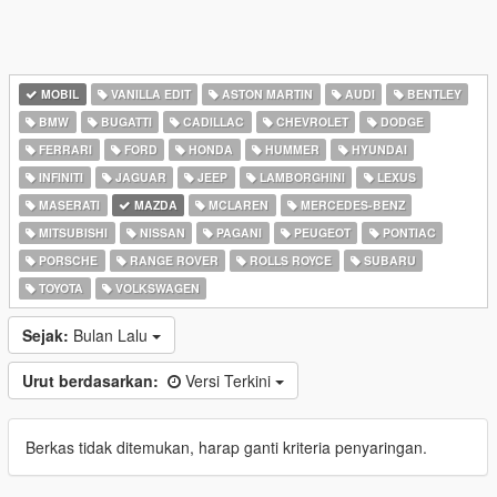
MOBIL
VANILLA EDIT
ASTON MARTIN
AUDI
BENTLEY
BMW
BUGATTI
CADILLAC
CHEVROLET
DODGE
FERRARI
FORD
HONDA
HUMMER
HYUNDAI
INFINITI
JAGUAR
JEEP
LAMBORGHINI
LEXUS
MASERATI
MAZDA
MCLAREN
MERCEDES-BENZ
MITSUBISHI
NISSAN
PAGANI
PEUGEOT
PONTIAC
PORSCHE
RANGE ROVER
ROLLS ROYCE
SUBARU
TOYOTA
VOLKSWAGEN
Sejak:
Bulan Lalu
Urut berdasarkan:
Versi Terkini
Berkas tidak ditemukan, harap ganti kriteria penyaringan.