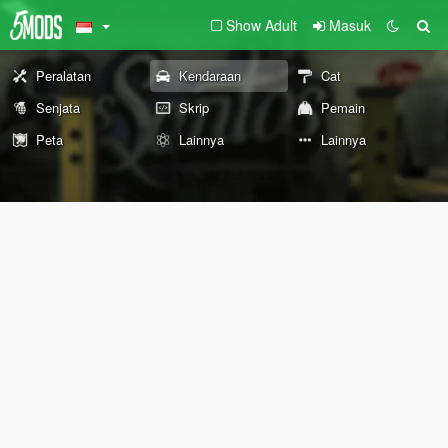
Show Adult
Masuk
Peralatan
Kendaraan
Cat
Senjata
Skrip
Pemain
Peta
Lainnya
Lainnya