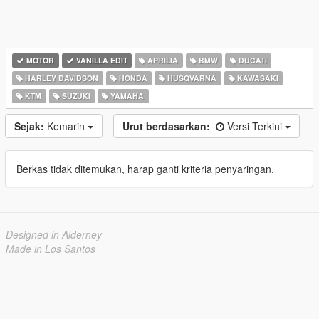
MOTOR
VANILLA EDIT
APRILIA
BMW
DUCATI
HARLEY DAVIDSON
HONDA
HUSQVARNA
KAWASAKI
KTM
SUZUKI
YAMAHA
Sejak:
Kemarin
Urut berdasarkan:
Versi Terkini
Berkas tidak ditemukan, harap ganti kriteria penyaringan.
Designed in Alderney
Made in Los Santos