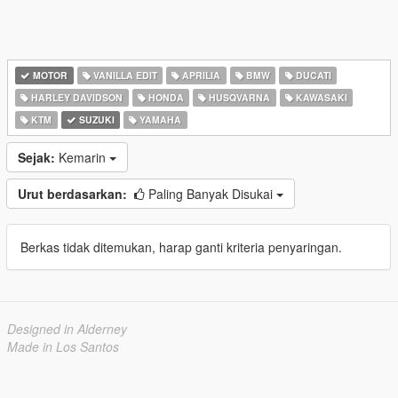
MOTOR
VANILLA EDIT
APRILIA
BMW
DUCATI
HARLEY DAVIDSON
HONDA
HUSQVARNA
KAWASAKI
KTM
SUZUKI
YAMAHA
Sejak:
Kemarin
Urut berdasarkan:
Paling Banyak Disukai
Berkas tidak ditemukan, harap ganti kriteria penyaringan.
Designed in Alderney
Made in Los Santos