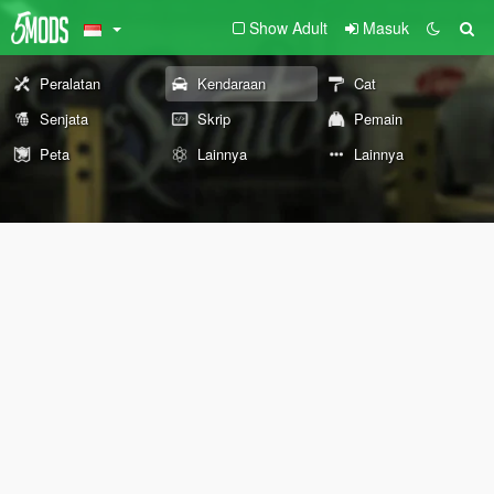
Show Adult
Masuk
Peralatan
Kendaraan
Cat
Senjata
Skrip
Pemain
Peta
Lainnya
Lainnya