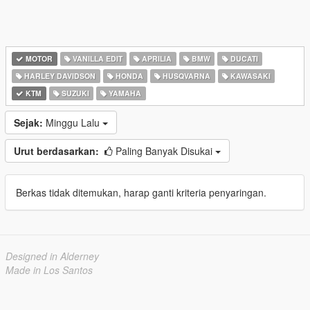
MOTOR
VANILLA EDIT
APRILIA
BMW
DUCATI
HARLEY DAVIDSON
HONDA
HUSQVARNA
KAWASAKI
KTM
SUZUKI
YAMAHA
Sejak:
Minggu Lalu
Urut berdasarkan:
Paling Banyak Disukai
Berkas tidak ditemukan, harap ganti kriteria penyaringan.
Designed in Alderney
Made in Los Santos