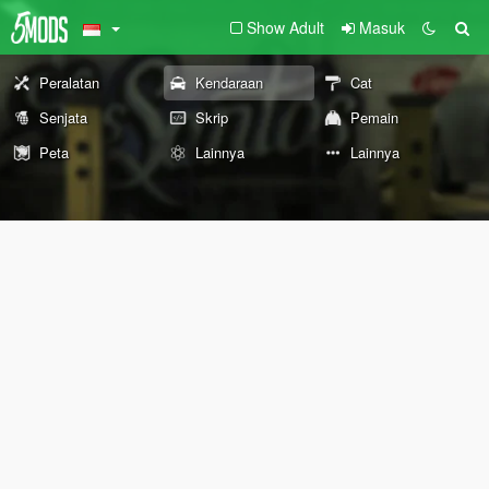
Show Adult
Masuk
Peralatan
Kendaraan
Cat
Senjata
Skrip
Pemain
Peta
Lainnya
Lainnya