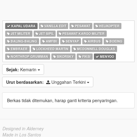
KAPAL UDARA
VANILLA EDIT
PESAWAT
HELIKOPTER
JET MILITER
JET SIPIL
PESAWAT KARGO MILITER
BALING-BALING
AMFIBI
SENYAP
AIRBUS
BOEING
EMBRAER
LOCKHEED MARTIN
MCDONNELL DOUGLAS
NORTHROP GRUMMAN
SIKORSKY
FIKSI
MENYOO
Sejak:
Kemarin
Urut berdasarkan:
Unggahan Terkini
Berkas tidak ditemukan, harap ganti kriteria penyaringan.
Designed in Alderney
Made in Los Santos