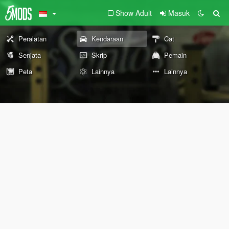
Show Adult
Masuk
Peralatan
Kendaraan
Cat
Senjata
Skrip
Pemain
Peta
Lainnya
Lainnya