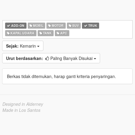
ADD-ON
MOBIL
MOTOR
SUV
TRUK
KAPAL UDARA
TANK
APC
Sejak:
Kemarin
Urut berdasarkan:
Paling Banyak Disukai
Berkas tidak ditemukan, harap ganti kriteria penyaringan.
Designed in Alderney
Made in Los Santos