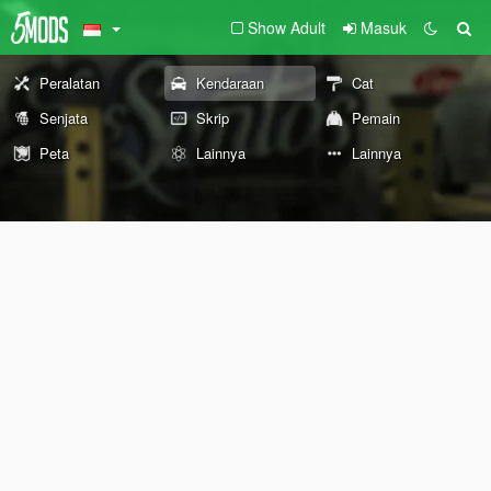
Show Adult
Masuk
Peralatan
Kendaraan
Cat
Senjata
Skrip
Pemain
Peta
Lainnya
Lainnya