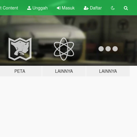
lt
Content
Unggah
Masuk
Daftar
PETA
LAINNYA
LAINNYA