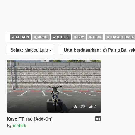
ADD-ON
MOBIL
MOTOR
SUV
TRUK
KAPAL UDARA
Sejak:
Minggu Lalu
Urut berdasarkan:
Paling Banyak
123
2
Kayo TT 160 [Add-On]
all
By
melinik