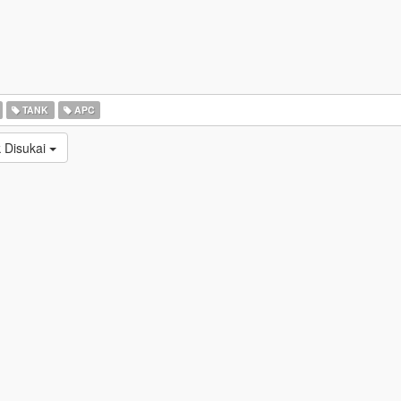
TANK
APC
 Disukai