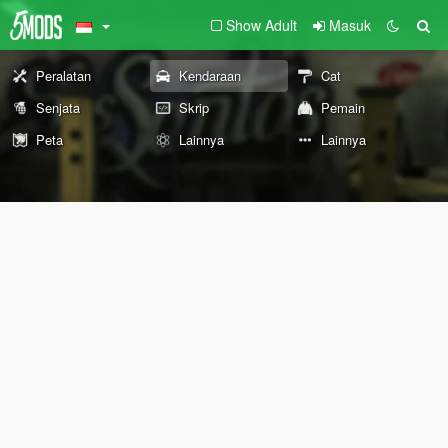
Show Adult
Masuk
Peralatan
Kendaraan
Cat
Senjata
Skrip
Pemain
Peta
Lainnya
Lainnya