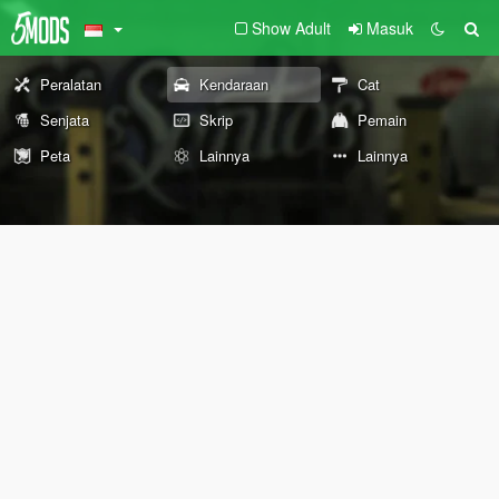
Show Adult
Masuk
Peralatan
Kendaraan
Cat
Senjata
Skrip
Pemain
Peta
Lainnya
Lainnya