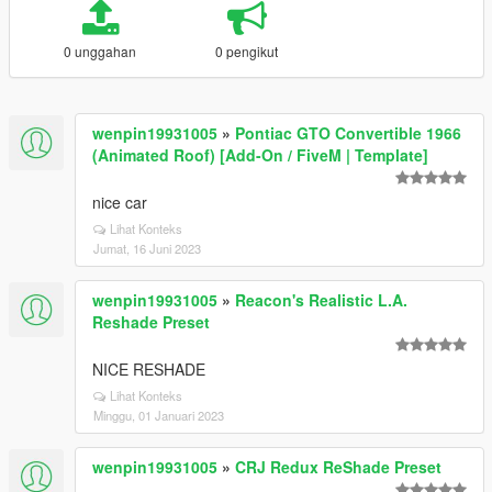
0 unggahan
0 pengikut
wenpin19931005
»
Pontiac GTO Convertible 1966
(Animated Roof) [Add-On / FiveM | Template]
nice car
Lihat Konteks
Jumat, 16 Juni 2023
wenpin19931005
»
Reacon's Realistic L.A.
Reshade Preset
NICE RESHADE
Lihat Konteks
Minggu, 01 Januari 2023
wenpin19931005
»
CRJ Redux ReShade Preset