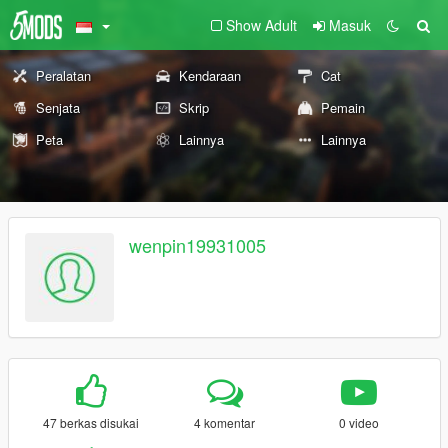
Show Adult
Masuk
Peralatan
Kendaraan
Cat
Senjata
Skrip
Pemain
Peta
Lainnya
Lainnya
wenpin19931005
47 berkas disukai
4 komentar
0 video