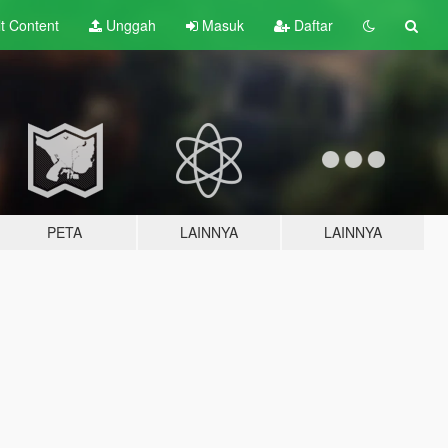
lt
Content
Unggah
Masuk
Daftar
PETA
LAINNYA
LAINNYA