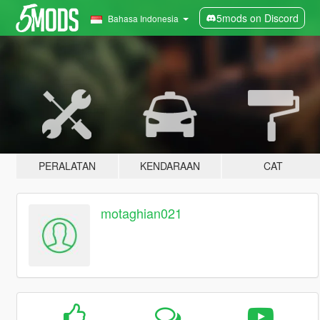
5mods on Discord
Bahasa Indonesia
PERALATAN
KENDARAAN
CAT
motaghian021