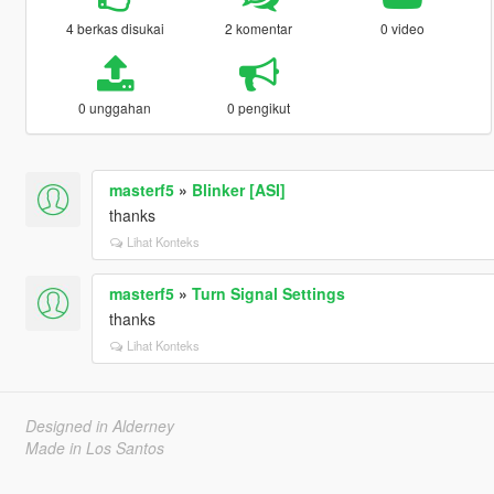
4 berkas disukai
2 komentar
0 video
0 unggahan
0 pengikut
masterf5
»
Blinker [ASI]
thanks
Lihat Konteks
masterf5
»
Turn Signal Settings
thanks
Lihat Konteks
Designed in Alderney
Made in Los Santos