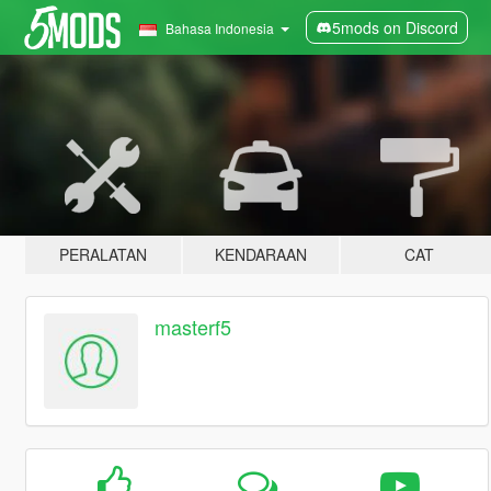
5mods on Discord
Bahasa Indonesia
PERALATAN
KENDARAAN
CAT
masterf5