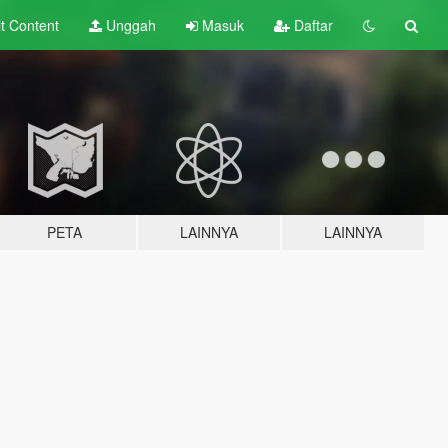
lt
Content
Unggah
Masuk
Daftar
PETA
LAINNYA
LAINNYA