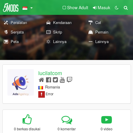
Show Adult
Masuk
Peralatan
Kendaraan
Cat
Senjata
Skrip
Pemain
Peta
Lainnya
Lainnya
lucilatcom
Romania
0 berkas disukai
0 komentar
0 video