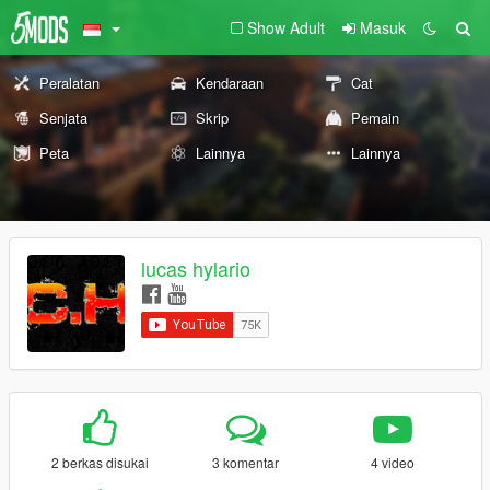
Show Adult
Masuk
Peralatan
Kendaraan
Cat
Senjata
Skrip
Pemain
Peta
Lainnya
Lainnya
lucas hylario
2 berkas disukai
3 komentar
4 video