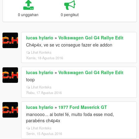
0 unggahan
0 pengikut
lucas hylario
»
Volkswagen Gol G4 Rallye Edit
Ch4p4x, ve se vc consegue fazer ele addon
Lihat Konteks
Kamis, 18 Agustus 2016
lucas hylario
»
Volkswagen Gol G4 Rallye Edit
toop
Lihat Konteks
Rabu, 17 Agustus 2016
lucas hylario
»
1977 Ford Maverick GT
manoooo... ai botei fé, muito foda esse mod,
parabéns ch4p4x
Lihat Konteks
Senin, 15 Agustus 2016