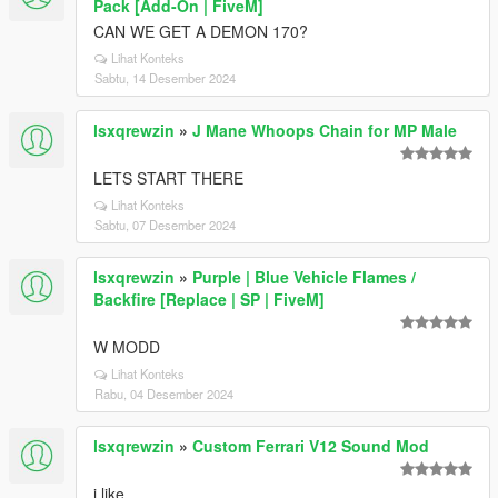
Pack [Add-On | FiveM]
CAN WE GET A DEMON 170?
Lihat Konteks
Sabtu, 14 Desember 2024
lsxqrewzin
»
J Mane Whoops Chain for MP Male
LETS START THERE
Lihat Konteks
Sabtu, 07 Desember 2024
lsxqrewzin
»
Purple | Blue Vehicle Flames /
Backfire [Replace | SP | FiveM]
W MODD
Lihat Konteks
Rabu, 04 Desember 2024
lsxqrewzin
»
Custom Ferrari V12 Sound Mod
i like