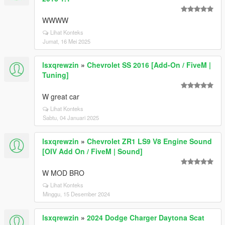
WWWW
Lihat Konteks
Jumat, 16 Mei 2025
lsxqrewzin
»
Chevrolet SS 2016 [Add-On / FiveM |
Tuning]
W great car
Lihat Konteks
Sabtu, 04 Januari 2025
lsxqrewzin
»
Chevrolet ZR1 LS9 V8 Engine Sound
[OIV Add On / FiveM | Sound]
W MOD BRO
Lihat Konteks
Minggu, 15 Desember 2024
lsxqrewzin
»
2024 Dodge Charger Daytona Scat