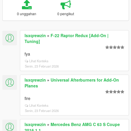
0 unggahan
0 pengikut
lsxqrewzin
»
F-22 Raptor Redux [Add-On |
Tuning]
fya
Lihat Konteks
Senin, 23 Februari 2026
lsxqrewzin
»
Universal Afterburners for Add-On
Planes
fire
Lihat Konteks
Senin, 23 Februari 2026
lsxqrewzin
»
Mercedes Benz AMG C 63 S Coupe
2016 1.1