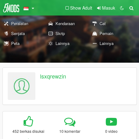
Show Adult
Masuk
Peralatan
Kendaraan
Cat
Senjata
Skrip
Pemain
Peta
Lainnya
Lainnya
lsxqrewzin
452 berkas disukai
10 komentar
0 video