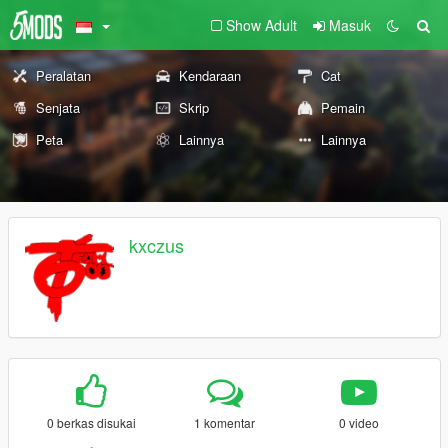
Show Adult
Masuk
Peralatan
Kendaraan
Cat
Senjata
Skrip
Pemain
Peta
Lainnya
Lainnya
kxczus
0 berkas disukai
1 komentar
0 video