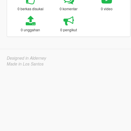
0 berkas disukai
0 komentar
0 video
0 unggahan
0 pengikut
Designed in Alderney
Made in Los Santos