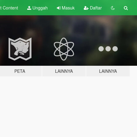
lt
Content
Unggah
Masuk
Daftar
PETA
LAINNYA
LAINNYA