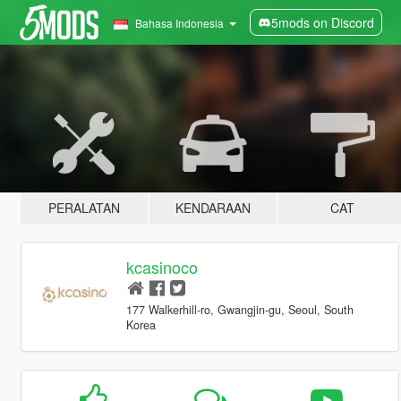
5mods on Discord
Bahasa Indonesia
PERALATAN
KENDARAAN
CAT
kcasinoco
177 Walkerhill-ro, Gwangjin-gu, Seoul, South
Korea