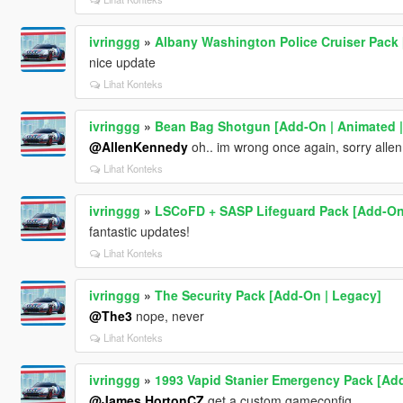
ivringgg
»
Albany Washington Police Cruiser Pack
nice update
Lihat Konteks
ivringgg
»
Bean Bag Shotgun [Add-On | Animated | 
@AllenKennedy
oh.. im wrong once again, sorry allen
Lihat Konteks
ivringgg
»
LSCoFD + SASP Lifeguard Pack [Add-On 
fantastic updates!
Lihat Konteks
ivringgg
»
The Security Pack [Add-On | Legacy]
@The3
nope, never
Lihat Konteks
ivringgg
»
1993 Vapid Stanier Emergency Pack [Ad
@James HortonCZ
get a custom gameconfig