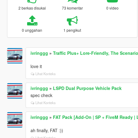
2 berkas disukai
73 komentar
0 video
0 unggahan
1 pengikut
ivringgg
»
Traffic Plus+ Lore-Friendly, The Scenari
love it
Lihat Konteks
ivringgg
»
LSPD Dual Purpose Vehicle Pack
spec check
Lihat Konteks
ivringgg
»
FAT Pack [Add-On | SP + FiveM Ready | 
ah finally, FAT :))
Lihat Konteks