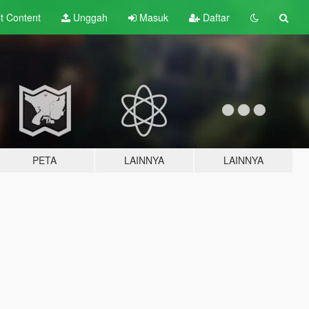
lt
Content
Unggah
Masuk
Daftar
PETA
LAINNYA
LAINNYA