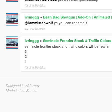
Lihat Konteks
ivringgg
»
Bean Bag Shotgun [Add-On | Animated | 
@iammistahwolf
ye you can rename it
Lihat Konteks
ivringgg
»
Seminole Frontier Stock & Traffic Colors
seminole frontier stock and traffic colors will be real in
3
2
1
Lihat Konteks
Designed in Alderney
Made in Los Santos