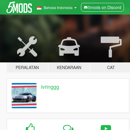
5mods on Discord
Bahasa Indonesia
PERALATAN
KENDARAAN
CAT
ivringgg