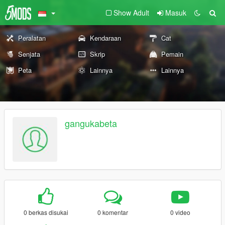
Show Adult
Masuk
Peralatan
Kendaraan
Cat
Senjata
Skrip
Pemain
Peta
Lainnya
Lainnya
gangukabeta
0 berkas disukai
0 komentar
0 video