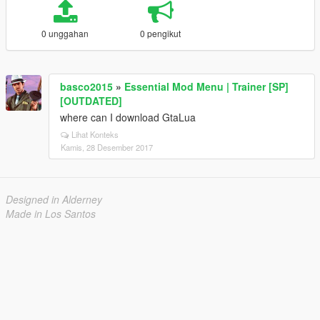
0 unggahan
0 pengikut
basco2015
»
Essential Mod Menu | Trainer [SP]
[OUTDATED]
where can I download GtaLua
Lihat Konteks
Kamis, 28 Desember 2017
Designed in Alderney
Made in Los Santos