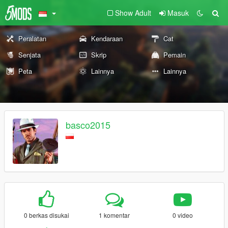
Show Adult
Masuk
Peralatan
Kendaraan
Cat
Senjata
Skrip
Pemain
Peta
Lainnya
Lainnya
basco2015
0 berkas disukai
1 komentar
0 video