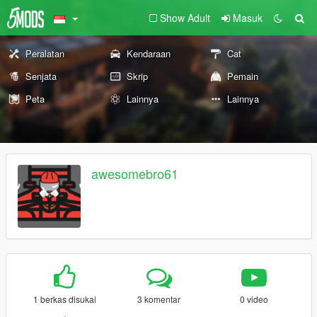
Show Adult
Masuk
Peralatan
Kendaraan
Cat
Senjata
Skrip
Pemain
Peta
Lainnya
Lainnya
awesomebro61
1 berkas disukai
3 komentar
0 video