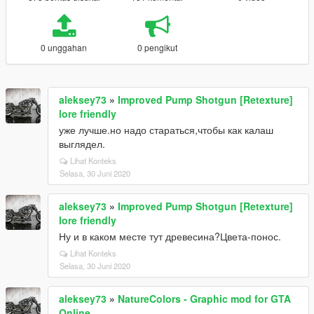
0 unggahan
0 pengikut
aleksey73
»
Improved Pump Shotgun [Retexture]
lore friendly
уже лучше.но надо стараться,чтобы как калаш
выглядел.
Lihat Konteks
Selasa, 30 Juni 2020
aleksey73
»
Improved Pump Shotgun [Retexture]
lore friendly
Ну и в каком месте тут древесина?Цвета-понос.
Lihat Konteks
Selasa, 30 Juni 2020
aleksey73
»
NatureColors - Graphic mod for GTA
Online