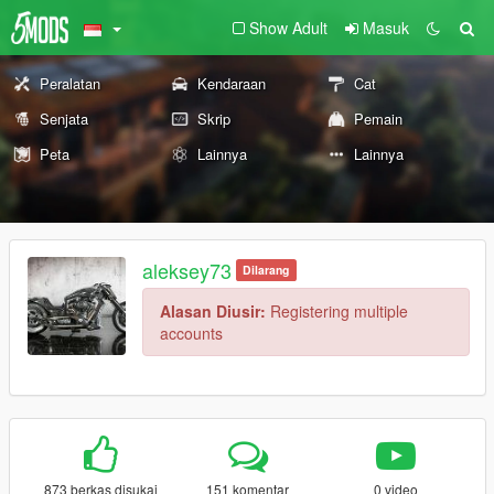
Show Adult
Masuk
Peralatan
Kendaraan
Cat
Senjata
Skrip
Pemain
Peta
Lainnya
Lainnya
aleksey73
Dilarang
Alasan Diusir:
Registering multiple
accounts
873 berkas disukai
151 komentar
0 video