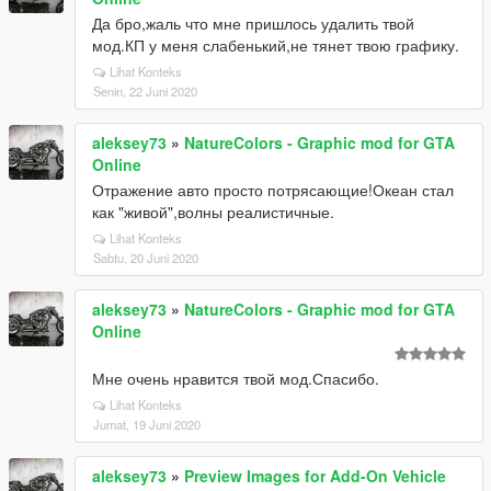
Да бро,жаль что мне пришлось удалить твой
мод.КП у меня слабенький,не тянет твою графику.
Lihat Konteks
Senin, 22 Juni 2020
aleksey73
»
NatureColors - Graphic mod for GTA
Online
Отражение авто просто потрясающие!Океан стал
как "живой",волны реалистичные.
Lihat Konteks
Sabtu, 20 Juni 2020
aleksey73
»
NatureColors - Graphic mod for GTA
Online
Мне очень нравится твой мод.Спасибо.
Lihat Konteks
Jumat, 19 Juni 2020
aleksey73
»
Preview Images for Add-On Vehicle