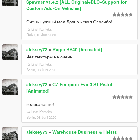
Spawner v1.4.2 [ALL Original+DLC+Support for
Custom Add-On Vehicles]
Очень нужный мод.Давно искал.Спасибо!
Lihat Konteks
Rabu, 10 Juni 2020
aleksey73
»
Ruger SR40 [Animated]
Чёт текстуры не очень.
Lihat Konteks
Senin, 08 Juni 2020
aleksey73
»
CZ Scorpion Evo 3 S1 Pistol
[Animated]
великолепно!
Lihat Konteks
Senin, 08 Juni 2020
aleksey73
»
Warehouse Business & Heists