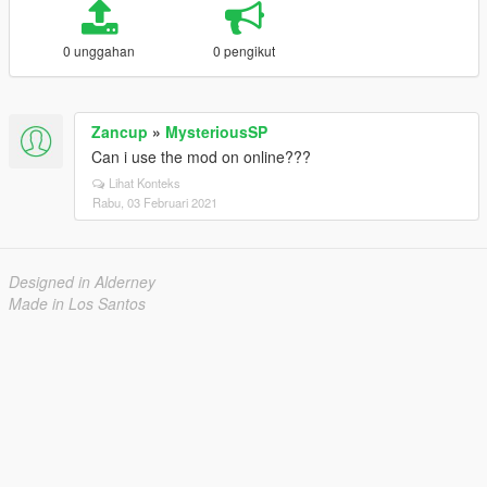
0 unggahan
0 pengikut
Zancup
»
MysteriousSP
Can i use the mod on online???
Lihat Konteks
Rabu, 03 Februari 2021
Designed in Alderney
Made in Los Santos