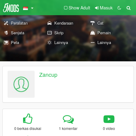
Show Adult
Masuk
Peralatan
Kendaraan
Cat
Senjata
Skrip
Pemain
Peta
Lainnya
Lainnya
Zancup
0 berkas disukai
1 komentar
0 video