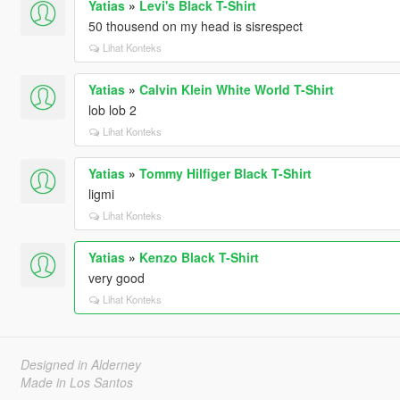
Yatias
»
Levi's Black T-Shirt
50 thousend on my head is sisrespect
Lihat Konteks
Yatias
»
Calvin Klein White World T-Shirt
lob lob 2
Lihat Konteks
Yatias
»
Tommy Hilfiger Black T-Shirt
ligmi
Lihat Konteks
Yatias
»
Kenzo Black T-Shirt
very good
Lihat Konteks
Designed in Alderney
Made in Los Santos