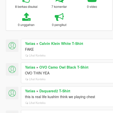
8 berkas disukai
7 komentar
0 video
0 unggahan
0 pengikut
Yatias
»
Calvin Klein White T-Shirt
FAKE
Lihat Konteks
Yatias
»
OVO Camo Owl Black T-Shirt
OVO THIN YEA
Lihat Konteks
Yatias
»
Dsquared2 T-Shirt
this is real life kushim think we playing chest
Lihat Konteks