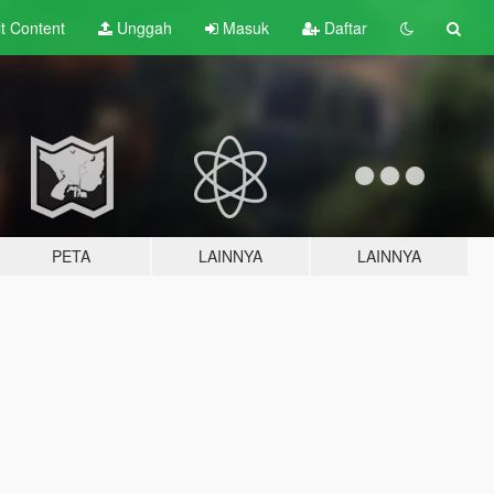
lt
Content
Unggah
Masuk
Daftar
PETA
LAINNYA
LAINNYA