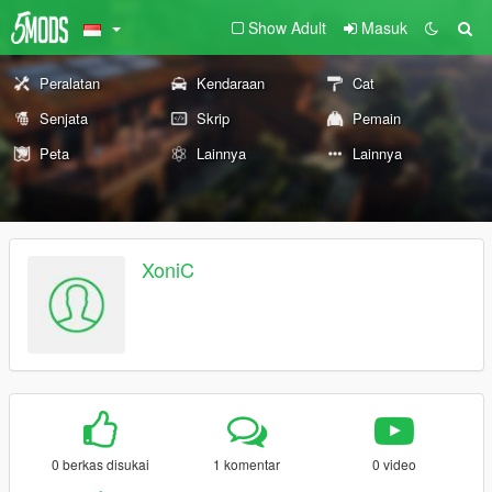
Show Adult
Masuk
Peralatan
Kendaraan
Cat
Senjata
Skrip
Pemain
Peta
Lainnya
Lainnya
XoniC
0 berkas disukai
1 komentar
0 video