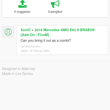
0 unggahan
0 pengikut
XoniC
»
2019 Mercedes AMG E63 S BRABUS
[Add-On / FiveM]
Can you bring it out as a combi?
Lihat Konteks
Sabtu, 19 Februari 2022
Designed in Alderney
Made in Los Santos