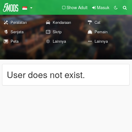
Show Adult
Masuk
Peralatan
Kendaraan
Cat
Senjata
Skrip
Pemain
Peta
Lainnya
Lainnya
User does not exist.