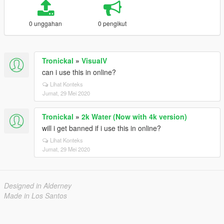
0 unggahan
0 pengikut
Tronickal
»
VisualV
can i use this in online?
Lihat Konteks
Jumat, 29 Mei 2020
Tronickal
»
2k Water (Now with 4k version)
will i get banned if i use this in online?
Lihat Konteks
Jumat, 29 Mei 2020
Designed in Alderney
Made in Los Santos