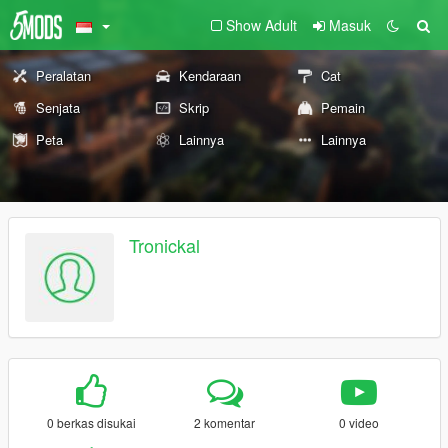
Show Adult
Masuk
Peralatan
Kendaraan
Cat
Senjata
Skrip
Pemain
Peta
Lainnya
Lainnya
Tronickal
0 berkas disukai
2 komentar
0 video